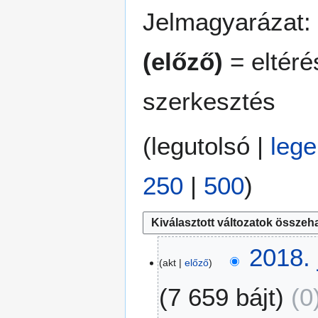
Jelmagyarázat:
(előző)
= eltéré
szerkesztés
(
legutolsó
|
lege
250
|
500
)
2
2018. 
akt
előző
0
1
7 659 bájt
0
8
.