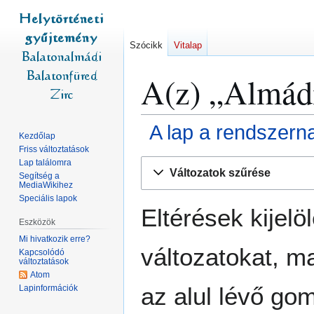
Szócikk
Vitalap
A(z) „Almádi
A lap a rendszern
Kezdőlap
Friss változtatások
Ugrás
Ugrás
Lap találomra
Változatok szűrése
Segítség a
a
a
MediaWikihez
navigációhoz
kereséshez
Speciális lapok
Eltérések kijelö
Eszközök
Mi hivatkozik erre?
változatokat, m
Kapcsolódó
változtatások
Atom
az alul lévő go
Lapinformációk