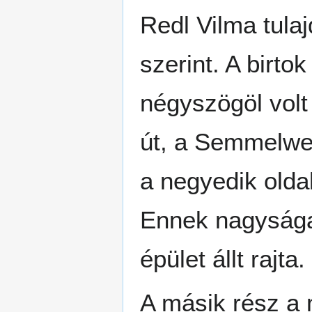
Redl Vilma tula
szerint. A birto
négyszögöl volt 
út, a Semmelwei
a negyedik olda
Ennek nagysága
épület állt rajta.
A másik rész a 