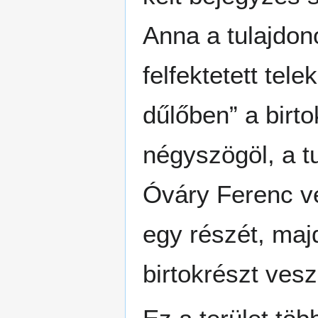
Anna a tulajdon
felfektetett te
dűlőben” a birt
négyszögöl, a t
Óváry Ferenc ve
egy részét, majd
birtokrészt ves