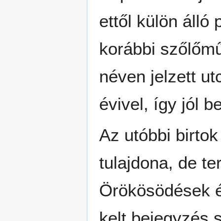
ettől külön álló 
korábbi szőlőmű
néven jelzett 
évivel, így jól b
Az utóbbi birtok
tulajdona, de t
Örökösödések é
kelt bejegyzés 