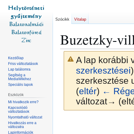
Szócikk
Vitalap
Buzetzky-vil
A lap korábbi 
Kezdőlap
Friss változtatások
szerkesztései
)
Lap találomra
Segítség a
szerkesztése u
MediaWikihez
Speciális lapok
(
eltér
)
← Régeb
Eszközök
változat→ (elt
Mi hivatkozik erre?
Kapcsolódó
változtatások
Nyomtatható változat
Ugrás
Ugrás
Hivatkozás erre a
a
a
változatra
navigációhoz
kereséshez
Lapinformációk