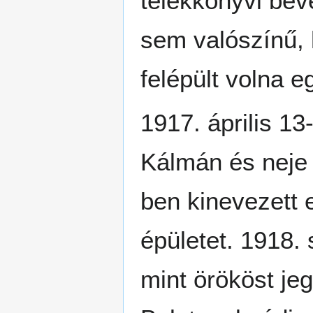
telekkönyvi bev
sem valószínű, 
felépült volna e
1917. április 1
Kálmán és neje 
ben kinevezett 
épületet. 1918.
mint örököst jeg