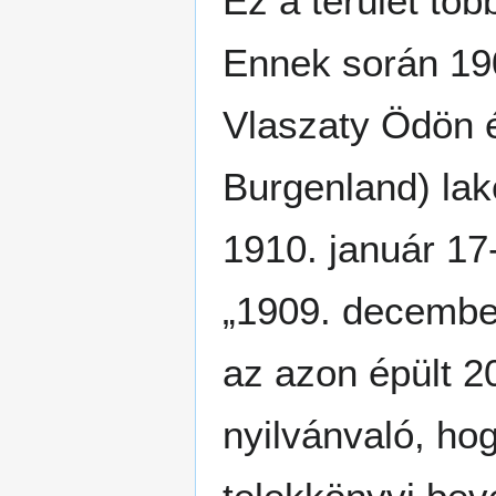
Ez a terület töb
Ennek során 190
Vlaszaty Ödön é
Burgenland) lak
1910. január 17
„1909. december
az azon épült 20
nyilvánvaló, ho