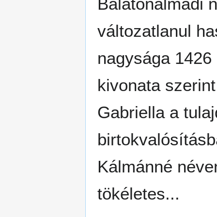
Balatonalmádi 
változatlanul h
nagysága 1426 n
kivonata szerin
Gabriella a tul
birtokvalósítás
Kálmánné néven
tökéletes...