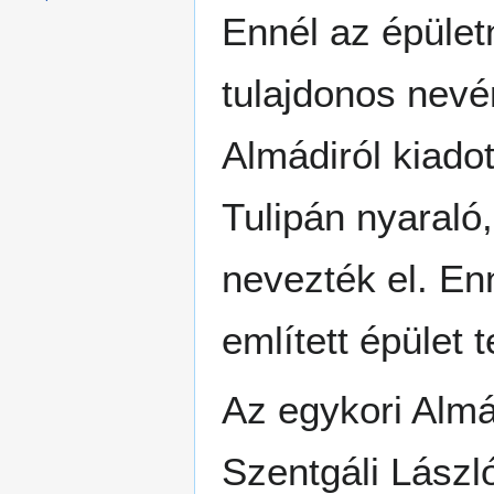
Ennél az épület
tulajdonos nevén
Almádiról kiadot
Tulipán nyaraló
nevezték el. En
említett épület 
Az egykori Almá
Szentgáli Lászl