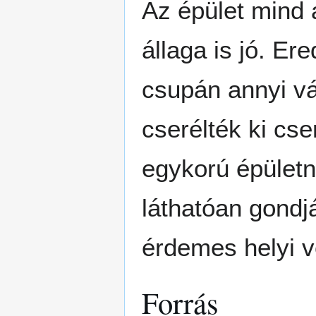
Az épület mind
állaga is jó. Ere
csupán annyi vál
cserélték ki cs
egykorú épületn
láthatóan gondj
érdemes helyi v
Forrás