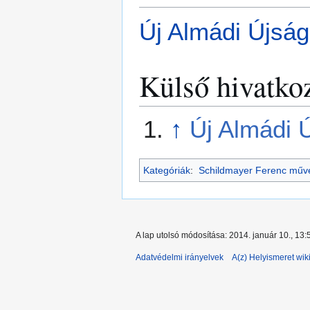
Új Almádi Újság
Külső hivatko
↑
Új Almádi 
Kategóriák
:
Schildmayer Ferenc műv
A lap utolsó módosítása: 2014. január 10., 13:
Adatvédelmi irányelvek
A(z) Helyismeret wiki