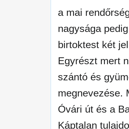
a mai rendőrségi
nagysága pedig 
birtoktest két je
Egyrészt mert n
szántó és gyümöl
megnevezése. Má
Óvári út és a Ba
Káptalan tulajd