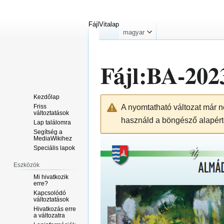
Fájl
Vitalap
magyar
Fájl
:
BA-202
Kezdőlap
Ugrás
Ugrás
Friss
A nyomtatható változat már n
a
a
változtatások
használd a böngésző alapérte
navigációhoz
kereséshez
Lap találomra
Segítség a
MediaWikihez
Speciális lapok
Eszközök
Mi hivatkozik
erre?
Kapcsolódó
változtatások
Hivatkozás erre
a változatra