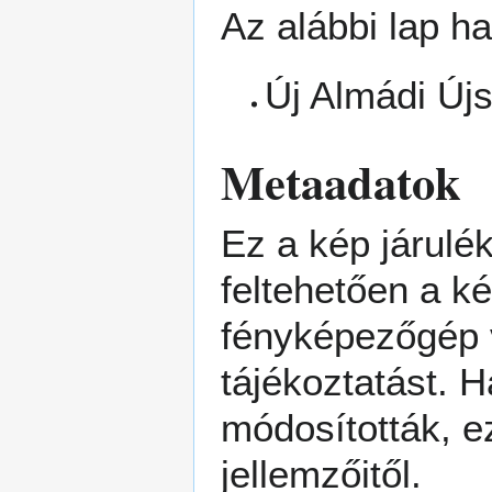
Az alábbi lap has
Új Almádi Új
Metaadatok
Ez a kép járulé
feltehetően a ké
fényképezőgép v
tájékoztatást. 
módosították, e
jellemzőitől.