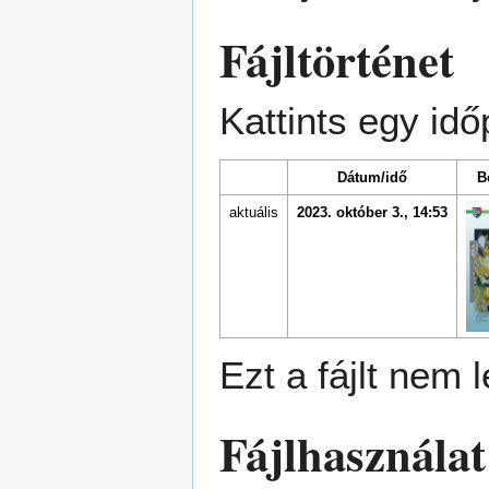
Fájltörténet
Kattints egy idő
Dátum/idő
B
aktuális
2023. október 3., 14:53
Ezt a fájlt nem l
Fájlhasználat