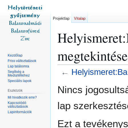
Projektlap
Vitalap
Helyismeret:
megtekintése
Kezdőlap
Friss változtatások
Lap találomra
←
Helyismeret:Ba
Segítség a
MediaWikihez
Speciális lapok
Ugrás
Ugrás
Nincs jogosult
a
a
Eszközök
navigációhoz
kereséshez
Mi hivatkozik erre?
lap szerkesztés
Kapcsolódó
változtatások
Lapinformációk
Ezt a tevékeny