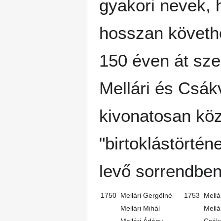
gyakori nevek,
hosszan követh
150 éven át sze
Mellári és Csák
kivonatosan köz
"birtoklástörté
levő sorrendbe
1750
Mellári Gergölné
1753
Mellá
Mellári Mihál
Mellá
Mellári Ádány
Csákv