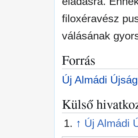
eladásra. Ennek
filoxéravész pu
válásának gyors
Forrás
Új Almádi Újság
Külső hivatko
↑
Új Almádi 