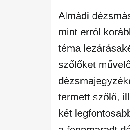
Almádi dézsmás 
mint erről koráb
téma lezárásaké
szőlőket művelő 
dézsmajegyzékek
termett szőlő, i
két legfontosab
a fennmaradt d