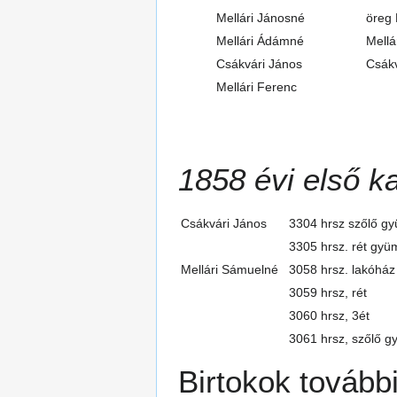
Mellári Jánosné
öreg 
Mellári Ádámné
Mellá
Csákvári János
Csákv
Mellári Ferenc
1858 évi első ka
Csákvári János
3304 hrsz szőlő gy
3305 hrsz. rét gyü
Mellári Sámuelné
3058 hrsz. lakóhá
3059 hrsz, rét
3060 hrsz, 3ét
3061 hrsz, szőlő g
Birtokok további