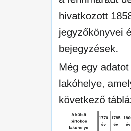
hivatkozott 1858
jegyzőkönyvei é
bejegyzések.
Még egy adatot 
lakóhelye, amel
következő táblá
A külső
1770
1785
18
birtokos
év
év
é
lakóhelye