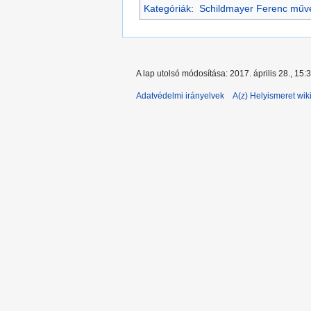
Kategóriák
:
Schildmayer Ferenc műv
A lap utolsó módosítása: 2017. április 28., 15:
Adatvédelmi irányelvek
A(z) Helyismeret wiki