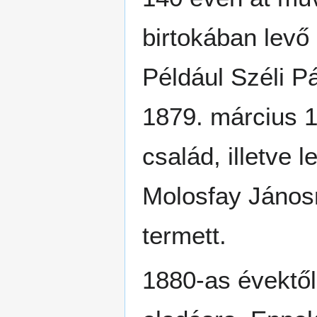
birtokában levő 
Például Széli P
1879. március 1
család, illetve 
Molosfay Jánosn
termett.
1880-as évektől