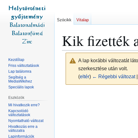
Szócikk
Vitalap
Kik fizették
Kezdőlap
A lap korábbi változatát lá
Friss változtatások
szerkesztése után volt.
Lap találomra
(
eltér
)
← Régebbi változat
|
Segítség a
MediaWikihez
Speciális lapok
Ugrás
Ugrás
Eszközök
a
a
Mi hivatkozik erre?
navigációhoz
kereséshez
Kapcsolódó
változtatások
Nyomtatható változat
Hivatkozás erre a
változatra
Lapinformációk