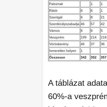
Paloznak
1
1
Rátót
6
6
1
Szentgál
6
8
21
Szentkirályszabadja
46
57
42
Vámos
6
6
5
Veszprém
199
214
218
Vörösberény
46
37
36
Ismeretlen helyen
1
Összesen
342
352
357
A táblázat adata
60%-a veszprém