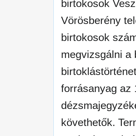
birtokosok Vesz
Vörösberény tel
birtokosok szá
megvizsgálni a 
birtoklástörténe
forrásanyag az 
dézsmajegyzéke
követhetők. Te