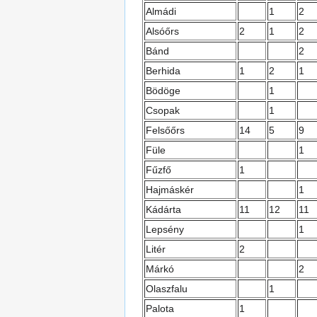
Almádi
1
2
Alsóőrs
2
1
2
Bánd
2
Berhida
1
2
1
Bödöge
1
Csopak
1
Felsőőrs
14
5
9
Füle
1
Fűzfő
1
Hajmáskér
1
Kádárta
11
12
11
Lepsény
1
Litér
2
Márkó
2
Olaszfalu
1
Palota
1