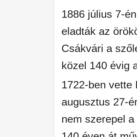
1886 július 7-é
eladták az örökö
Csákvári a szőle
közel 140 évig 
1722-ben vette 
augusztus 27-én
nem szerepel a 
140 éven át műv