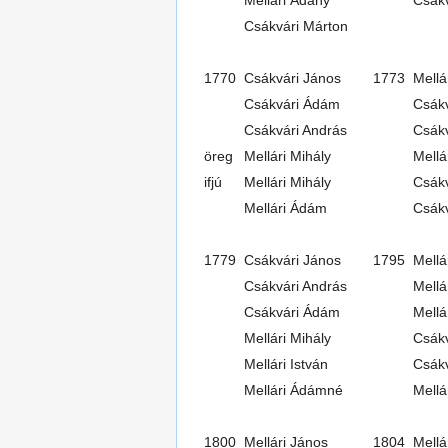
Csákvári Márton
1770
Csákvári János
1773
Mellá
Csákvári Ádám
Csákv
Csákvári András
Csák
öreg
Mellári Mihály
Mellá
ifjú
Mellári Mihály
Csákv
Mellári Ádám
Csák
1779
Csákvári János
1795
Mellá
Csákvári András
Mell
Csákvári Ádám
Mellá
Mellári Mihály
Csák
Mellári István
Csákv
Mellári Ádámné
Mellá
1800
Mellári János
1804
Mellá