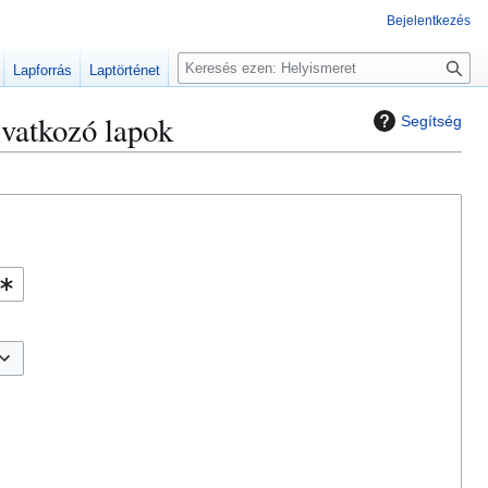
Bejelentkezés
K
Lapforrás
Laptörténet
e
r
vatkozó lapok
Segítség
e
s
é
s