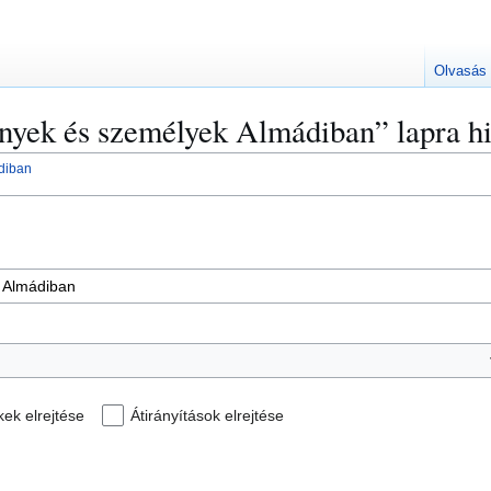
Olvasás
nyek és személyek Almádiban” lapra hi
diban
kek elrejtése
Átirányítások elrejtése