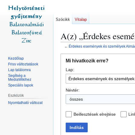
Szócikk
Vitalap
A(z) „Érdekes esemé
←
Érdekes események és személyek Almá
Ugrás
Ugrás
Kezdőlap
Mi hivatkozik erre?
a
a
Friss változtatások
Lap:
navigációhoz
kereséshez
Lap találomra
Segítség a
MediaWikihez
Speciális lapok
Névtér:
Eszközök
összes
Nyomtatható változat
Beillesztések elrejtése
Lin
Indítás