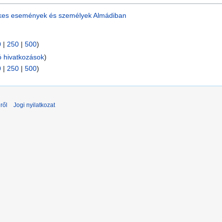
kes események és személyek Almádiban
0
|
250
|
500
)
ó hivatkozások
)
0
|
250
|
500
)
ről
Jogi nyilatkozat