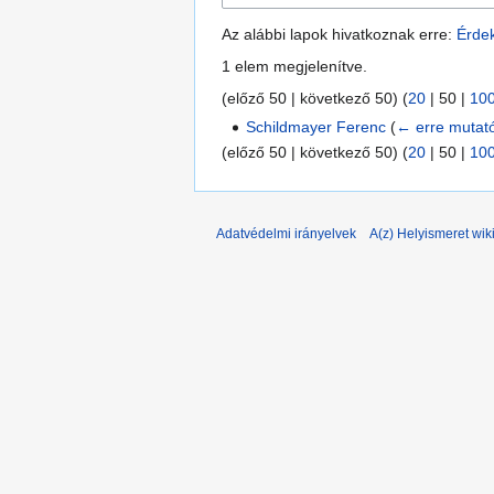
Az alábbi lapok hivatkoznak erre:
Érde
1 elem megjelenítve.
(
előző 50
|
következő 50
) (
20
|
50
|
10
Schildmayer Ferenc
(
← erre mutat
(
előző 50
|
következő 50
) (
20
|
50
|
10
Adatvédelmi irányelvek
A(z) Helyismeret wiki